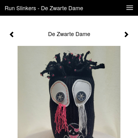
Run Slinkers - De Zwarte Dame
Tog
navi
De Zwarte Dame