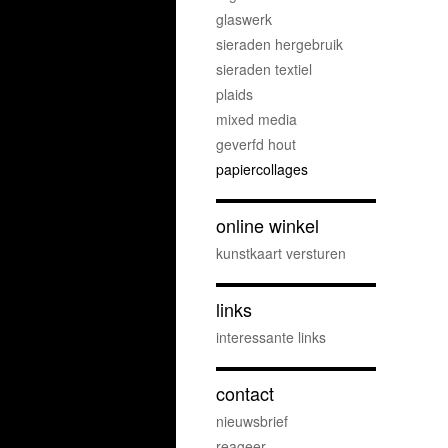
glaswerk
sieraden hergebruik
sieraden textiel
plaids
mixed media
geverfd hout
papiercollages
online winkel
kunstkaart versturen
links
interessante links
contact
nieuwsbrief
reageer