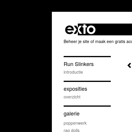
Beheer je site
of
maak een gratis ac
Run Slinkers
introductie
exposities
overzicht
galerie
poppenwerk
rag dolls