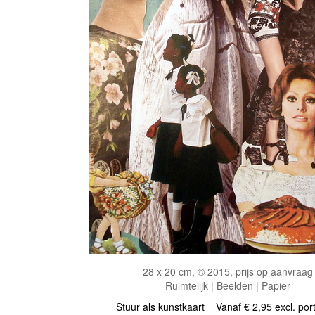
28 x 20 cm, © 2015, prijs op aanvraag
Ruimtelijk | Beelden | Papier
Stuur als kunstkaart
Vanaf € 2,95 excl. por