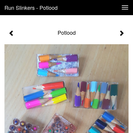
Run Slinkers - Potlood
Tog
navi
Potlood