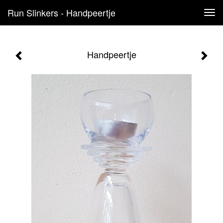
Run Slinkers - Handpeertje
Tog
navi
Handpeertje