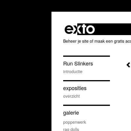
Beheer je site
of
maak een gratis ac
Run Slinkers
introductie
exposities
overzicht
galerie
poppenwerk
rag dolls