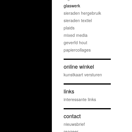
glaswerk
sieraden hergebruik
sieraden textiel
plaids
mixed media
geverfd hout
papiercollages
online winkel
kunstkaart versturen
links
interessante links
contact
nieuwsbrief
reageer