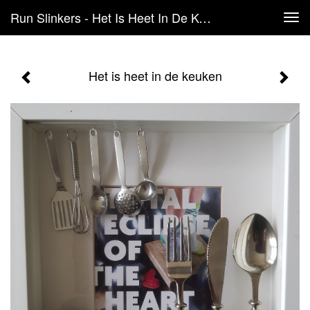
Run Slinkers - Het Is Heet In De Keuken
Tog
navi
Het is heet in de keuken