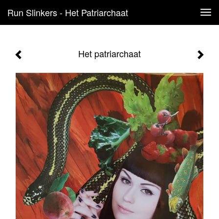
Run Slinkers - Het Patriarchaat
Tog
navi
Het patriarchaat