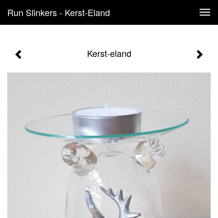
Run Slinkers - Kerst-Eland
Tog
navi
Kerst-eland