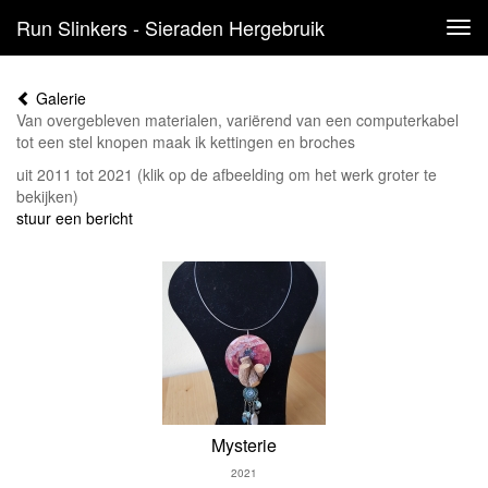
Run Slinkers - Sieraden Hergebruik
Tog
navi
Galerie
Van overgebleven materialen, variërend van een computerkabel
tot een stel knopen maak ik kettingen en broches
uit 2011 tot 2021
(klik op de afbeelding om het werk groter te
bekijken)
stuur een bericht
Mysterie
2021