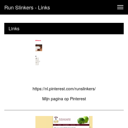
Run Slinkers - Links
Tog
navi
Links
https://nl.pinterest.com/runslinkers/
Mijn pagina op Pinterest