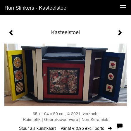
Run Slinkers - Kasteelstoel
Tog
navi
Kasteelstoel
65 x 104 x 50 cm, © 2021, verkocht
Ruimtelijk | Gebruiksvoorwerp | Non-Keramiek
Stuur als kunstkaart
Vanaf € 2,95 excl. porto