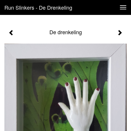
Run Slinkers - De Drenkeling
Tog
navi
De drenkeling