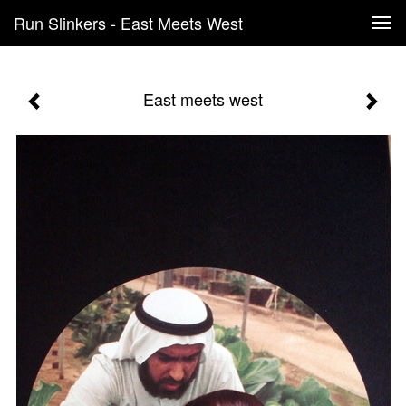
Run Slinkers - East Meets West
Tog
navi
East meets west