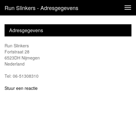
Run Slinkers - Adresgegevens
Tog
navi
Adresgegevens
Run Slinkers
Fortstraat 28
6523DH Nijmegen
Nederland
Tel: 06-51308310
Stuur een reactie