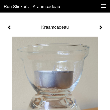
Run Slinkers - Kraamcadeau
Tog
navi
Kraamcadeau