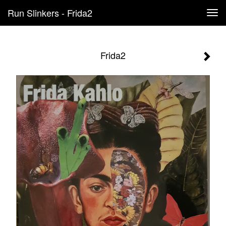
Run Slinkers - Frida2
Tog
navi
Frida2