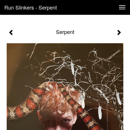
Run Slinkers - Serpent
Tog
navi
Serpent