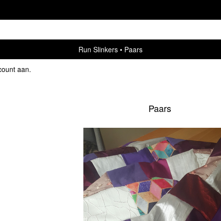
Run Slinkers
Paars
count aan
.
Paars