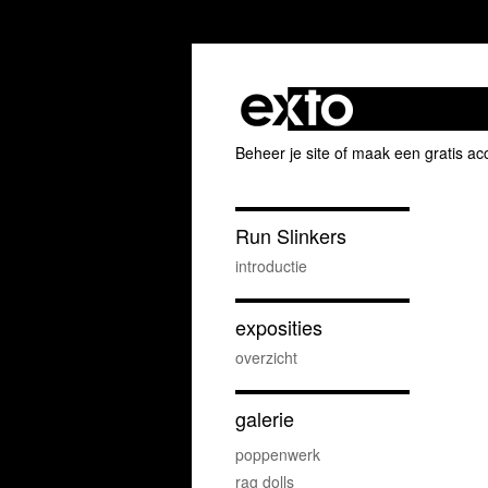
Beheer je site
of
maak een gratis ac
Run Slinkers
introductie
exposities
overzicht
galerie
poppenwerk
rag dolls