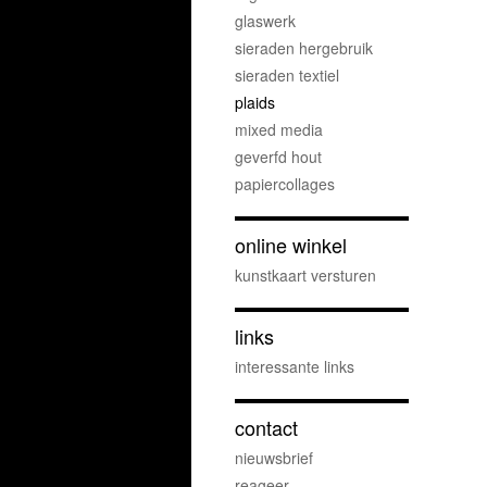
glaswerk
sieraden hergebruik
sieraden textiel
plaids
mixed media
geverfd hout
papiercollages
online winkel
kunstkaart versturen
links
interessante links
contact
nieuwsbrief
reageer