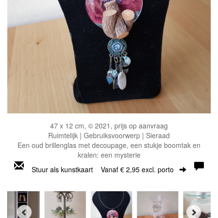
47 x 12 cm, © 2021, prijs op aanvraag
Ruimtelijk | Gebruiksvoorwerp | Sieraad
Een oud brillenglas met decoupage, een stukje boomtak en
kralen: een mysterie
Stuur als kunstkaart
Vanaf € 2,95 excl. porto