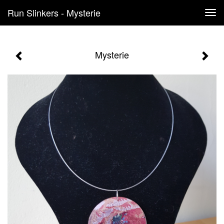
Run Slinkers - Mysterie
Tog
navi
Mysterie