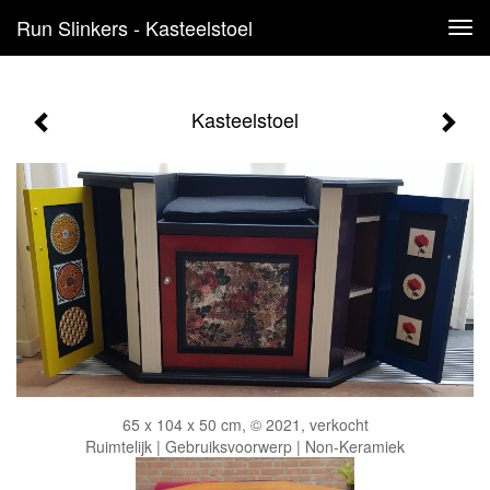
Run Slinkers - Kasteelstoel
Tog
navi
Kasteelstoel
65 x 104 x 50 cm, © 2021, verkocht
Ruimtelijk | Gebruiksvoorwerp | Non-Keramiek