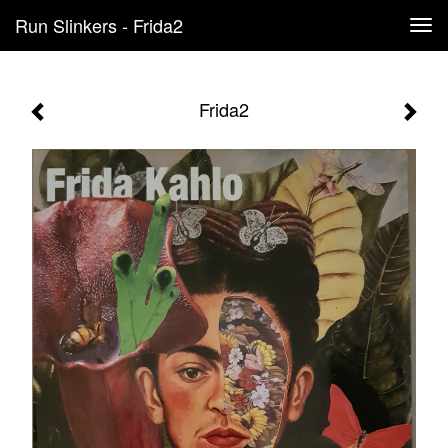
Run Slinkers - Frida2
Tog
navi
Frida2