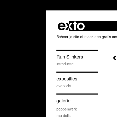
Beheer je site
of
maak een gratis ac
Run Slinkers
introductie
exposities
overzicht
galerie
poppenwerk
rag dolls