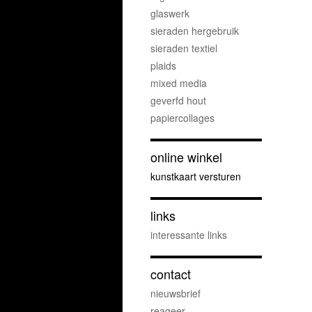
glaswerk
sieraden hergebruik
sieraden textiel
plaids
mixed media
geverfd hout
papiercollages
online winkel
kunstkaart versturen
links
interessante links
contact
nieuwsbrief
reageer