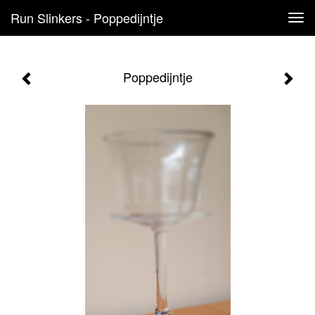
Run Slinkers - Poppedijntje
Tog
navi
Poppedijntje