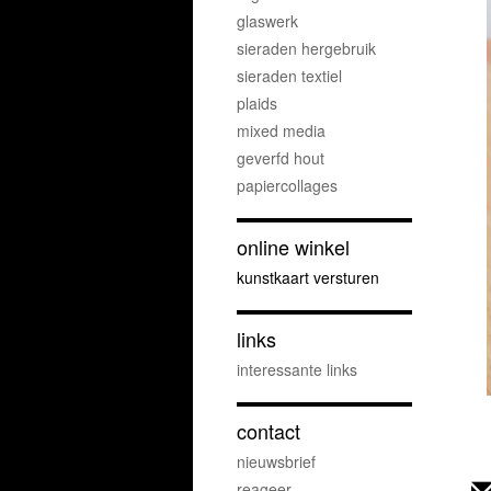
glaswerk
sieraden hergebruik
sieraden textiel
plaids
mixed media
geverfd hout
papiercollages
online winkel
kunstkaart versturen
links
interessante links
contact
nieuwsbrief
reageer