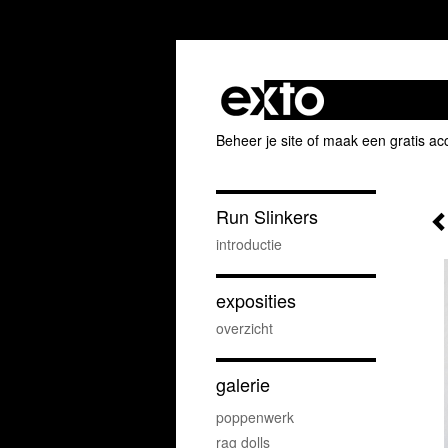
Beheer je site
of
maak een gratis ac
Run Slinkers
introductie
exposities
overzicht
galerie
poppenwerk
rag dolls