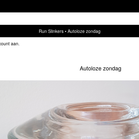
Run Slinkers
Autoloze zondag
count aan
.
Autoloze zondag