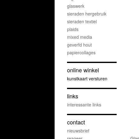
glaswerk
sieraden hergebruik
sieraden textiel
plaids
mixed media
geverfd hout
papiercollages
online winkel
kunstkaart versturen
links
interessante links
contact
nieuwsbrief
reageer
Glas