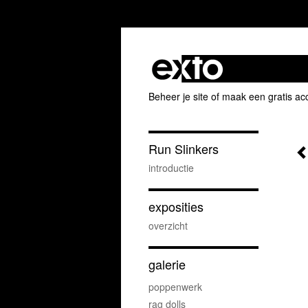
Beheer je site
of
maak een gratis ac
Run Slinkers
introductie
exposities
overzicht
galerie
poppenwerk
rag dolls