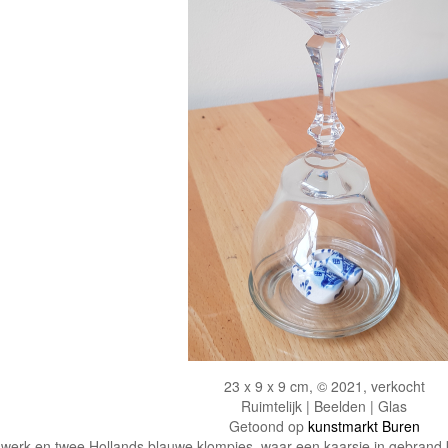
23 x 9 x 9 cm, © 2021, verkocht
Ruimtelijk | Beelden | Glas
Getoond op
kunstmarkt Buren
werk en twee Hollands blauwe klompjes, waar een kaarsje in gebrand