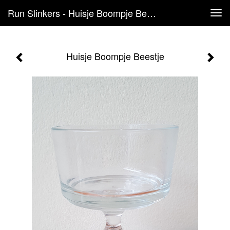
Run Slinkers - Huisje Boompje Beestje
Tog
navi
Huisje Boompje Beestje