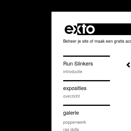
Beheer je site
of
maak een gratis ac
Run Slinkers
introductie
exposities
overzicht
galerie
poppenwerk
rag dolls