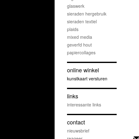
glaswerk
sieraden hergebruik
sieraden textiel
plaids
mixed media
geverfd hout
papiercollages
online winkel
kunstkaart versturen
links
interessante links
contact
nieuwsbrief
reageer