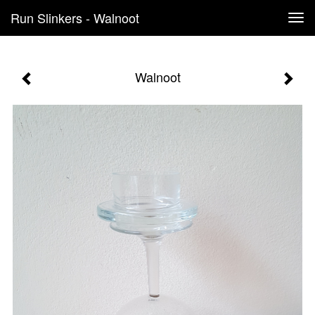
Run Slinkers - Walnoot
Tog
navi
Walnoot