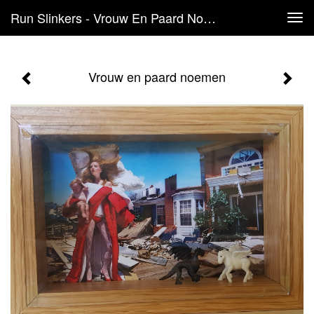
Run Slinkers - Vrouw En Paard Noemen
Tog
navi
Vrouw en paard noemen