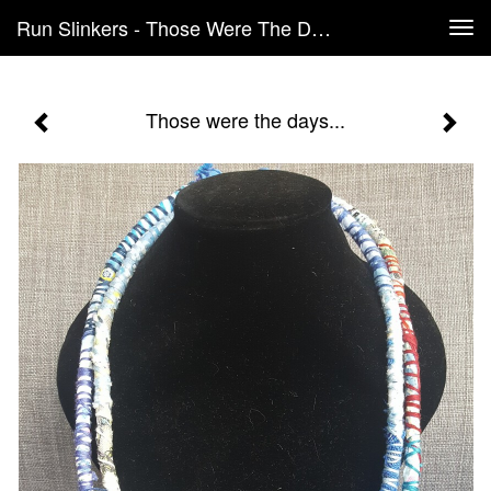
Run Slinkers - Those Were The Days...
Tog
navi
Those were the days...