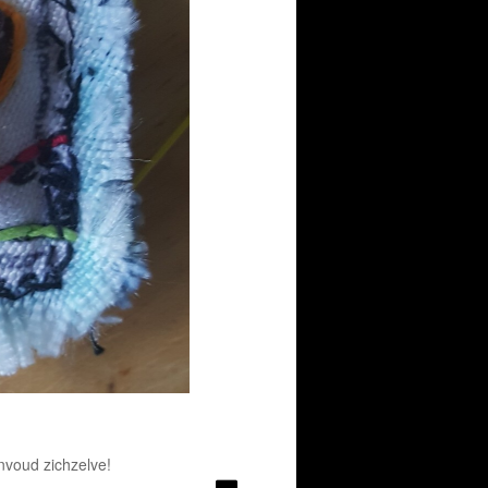
d
envoud zichzelve!