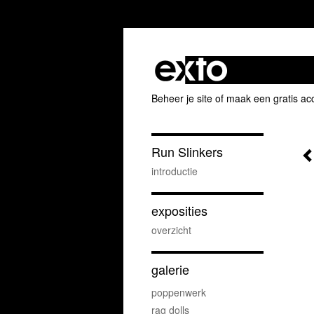
Beheer je site
of
maak een gratis ac
Run Slinkers
introductie
exposities
overzicht
galerie
poppenwerk
rag dolls