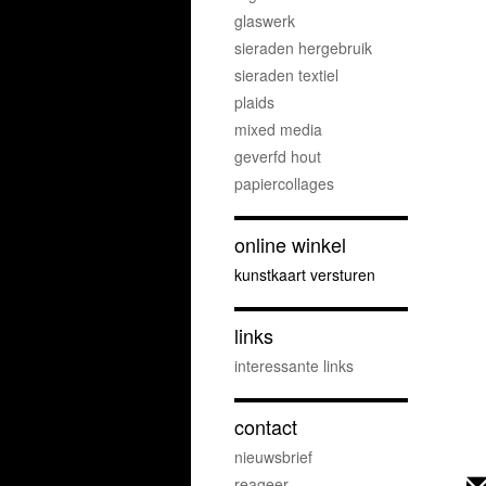
glaswerk
sieraden hergebruik
sieraden textiel
plaids
mixed media
geverfd hout
papiercollages
online winkel
kunstkaart versturen
links
interessante links
contact
nieuwsbrief
reageer