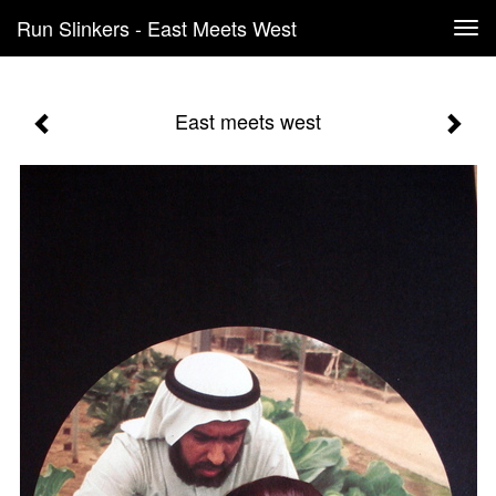
Run Slinkers - East Meets West
Tog
navi
East meets west