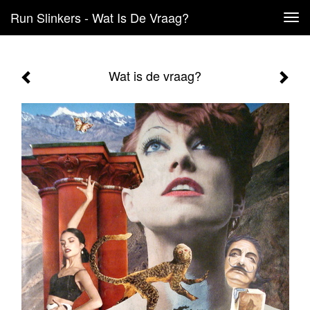
Run Slinkers - Wat Is De Vraag?
Tog
navi
Wat is de vraag?