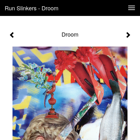
Run Slinkers - Droom
Tog
navi
Droom