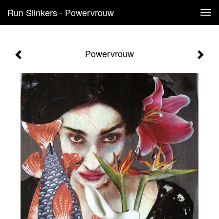
Run Slinkers - Powervrouw
Tog
navi
Powervrouw