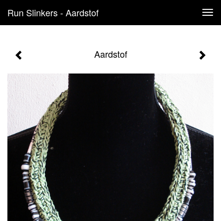
Run Slinkers - Aardstof
Tog
navi
Aardstof