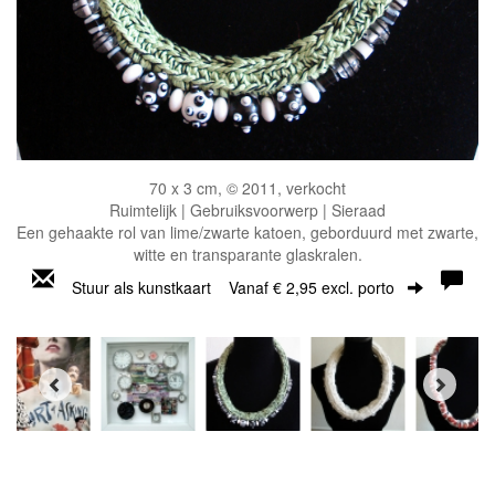
70 x 3 cm, © 2011, verkocht
Ruimtelijk | Gebruiksvoorwerp | Sieraad
Een gehaakte rol van lime/zwarte katoen, geborduurd met zwarte,
witte en transparante glaskralen.
Stuur als kunstkaart
Vanaf € 2,95 excl. porto