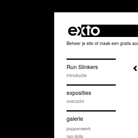
Beheer je site
of
maak een gratis ac
Run Slinkers
introductie
exposities
overzicht
galerie
poppenwerk
rag dolls