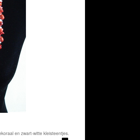
d
oraal en zwart-witte kleisteentjes.