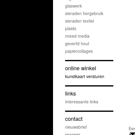
glaswerk
sieraden hergebruik
sieraden textiel
plaids
mixed media
geverfd hout
papiercollages
online winkel
kunstkaart versturen
links
interessante links
contact
nieuwsbrief
Een
reageer