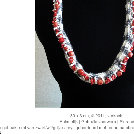
80 x 3 cm, © 2011, verkocht
Ruimtelijk | Gebruiksvoorwerp | Sieraa
 gehaakte rol van zwart/wit/grijze acryl, geborduurd met rodoe bamboek