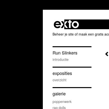
Beheer je site
of
maak een gratis ac
Run Slinkers
introductie
exposities
overzicht
galerie
poppenwerk
rag dolls