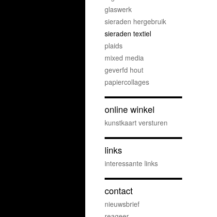
glaswerk
sieraden hergebruik
sieraden textiel
plaids
mixed media
geverfd hout
papiercollages
online winkel
kunstkaart versturen
links
interessante links
contact
nieuwsbrief
reageer