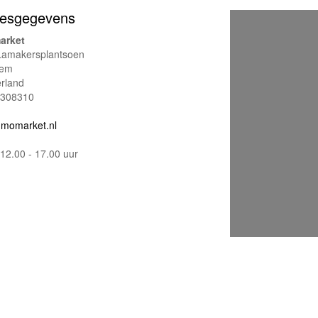
esgegevens
arket
 Lamakersplantsoen
hem
rland
308310
momarket.nl
12.00 - 17.00 uur