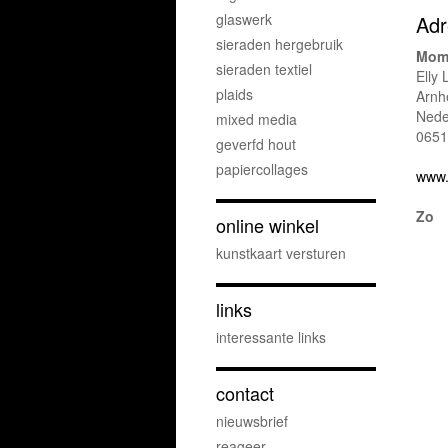
glaswerk
Adr
sieraden hergebruik
Mom
sieraden textiel
Elly
plaids
Arn
Nede
mixed media
0651
geverfd hout
papiercollages
www.
Zo
online winkel
kunstkaart versturen
links
interessante links
contact
nieuwsbrief
reageer