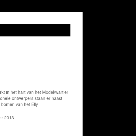
t in het hart van het Modekwartier
onele ontwerpers staan er naast
 bomen van het Elly
er 2013