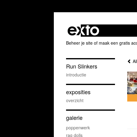
Beheer je site
of
maak een gratis ac
Al
Run Slinkers
introductie
exposities
overzicht
galerie
poppenwerk
rag dolls