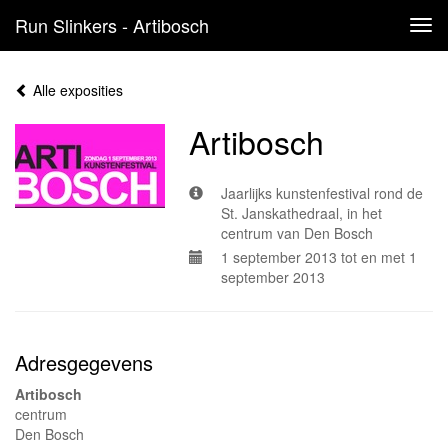
Run Slinkers - Artibosch
Tog
navi
Alle exposities
Artibosch
Jaarlijks kunstenfestival rond de
St. Janskathedraal, in het
centrum van Den Bosch
1 september 2013 tot en met 1
september 2013
Adresgegevens
Artibosch
centrum
Den Bosch