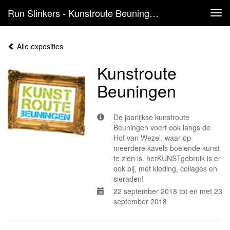
Run Slinkers - Kunstroute Beuningen
Tog
navi
Alle exposities
Kunstroute
Beuningen
De jaarlijkse kunstroute
Beuningen voert ook langs de
Hof van Wezel, waar op
meerdere kavels boeiende kunst
te zien is. herKUNSTgebruik is er
ook bij, met kleding, collages en
sieraden!
22 september 2018 tot en met 23
september 2018