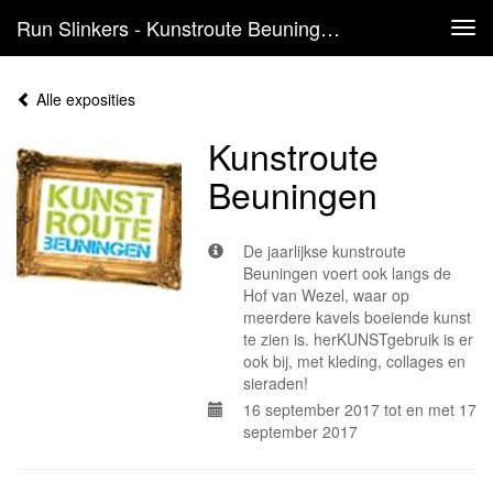
Run Slinkers - Kunstroute Beuningen
Tog
navi
Alle exposities
Kunstroute
Beuningen
De jaarlijkse kunstroute
Beuningen voert ook langs de
Hof van Wezel, waar op
meerdere kavels boeiende kunst
te zien is. herKUNSTgebruik is er
ook bij, met kleding, collages en
sieraden!
16 september 2017 tot en met 17
september 2017