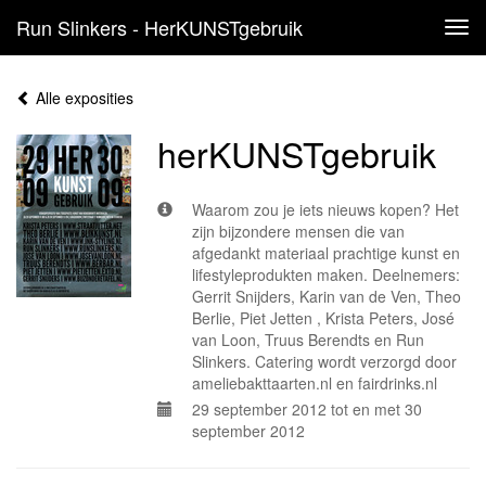
Run Slinkers - HerKUNSTgebruik
Tog
navi
Alle exposities
herKUNSTgebruik
Waarom zou je iets nieuws kopen? Het
zijn bijzondere mensen die van
afgedankt materiaal prachtige kunst en
lifestyleprodukten maken. Deelnemers:
Gerrit Snijders, Karin van de Ven, Theo
Berlie, Piet Jetten , Krista Peters, José
van Loon, Truus Berendts en Run
Slinkers. Catering wordt verzorgd door
ameliebakttaarten.nl en fairdrinks.nl
29 september 2012 tot en met 30
september 2012