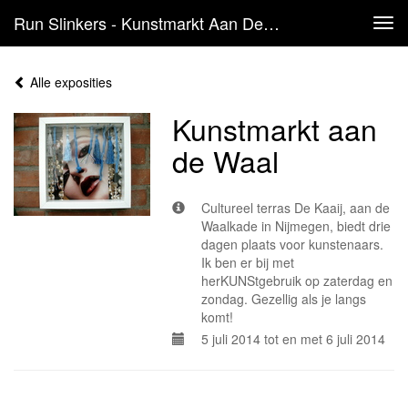
Run Slinkers - Kunstmarkt Aan De Waal
Tog
navi
Alle exposities
Kunstmarkt aan
de Waal
Cultureel terras De Kaaij, aan de
Waalkade in Nijmegen, biedt drie
dagen plaats voor kunstenaars.
Ik ben er bij met
herKUNStgebruik op zaterdag en
zondag. Gezellig als je langs
komt!
5 juli 2014 tot en met 6 juli 2014