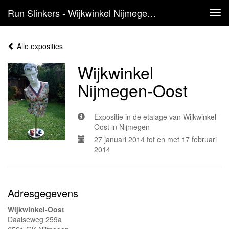
Run Slinkers - Wijkwinkel Nijmegen-Oost
Tog
navi
Alle exposities
Wijkwinkel
Nijmegen-Oost
Expositie in de etalage van Wijkwinkel-
Oost in Nijmegen
27 januari 2014 tot en met 17 februari
2014
Adresgegevens
Wijkwinkel-Oost
Daalseweg 259a